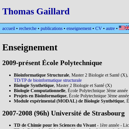
Thomas Gaillard
accueil
•
recherche
•
publications
•
enseignement
•
CV
•
autre
•
Enseignement
2009-présent École Polytechnique
Bioinformatique Structurale
, Master 2 Biologie et Santé (X),
TD/TP de bioinformatique structurale
Biologie Synthétique
, Master 2 Biologie et Santé (X)
Biologie Computationnelle
, École Polytechnique 3ème année 
Projets en Bioinformatique
, École Polytechnique 3ème année
Module expérimental (MODAL) de Biologie Synthétique
, 
2007-2008 (96h) Université de Strasbourg
TD de Chimie pour les Sciences du Vivant
- 1ère année - Li